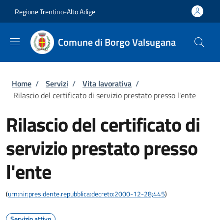
Salta al contenuto principale
Skip to footer content
Regione Trentino-Alto Adige
Comune di Borgo Valsugana
Briciole di pane
Home
/
Servizi
/
Vita lavorativa
/
Rilascio del certificato di servizio prestato presso l'ente
Rilascio del certificato di
servizio prestato presso
l'ente
(
urn:nir:presidente.repubblica:decreto:2000-12-28;445
)
Servizio attivo