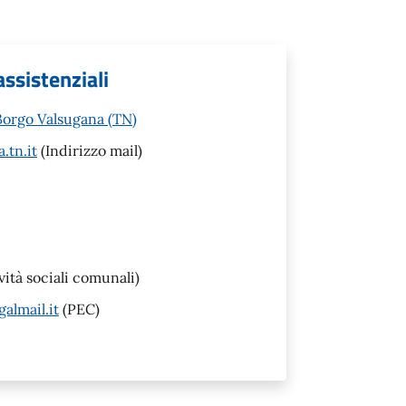
assistenziali
Borgo Valsugana (TN)
.tn.it
(Indirizzo mail)
ività sociali comunali)
almail.it
(PEC)