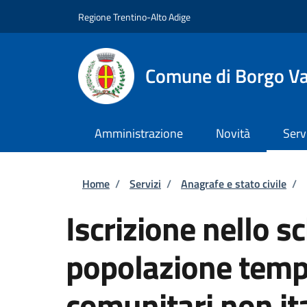
Salta al contenuto principale
Skip to footer content
Regione Trentino-Alto Adige
Comune di Borgo V
Amministrazione
Novità
Serv
Briciole di pane
Home
/
Servizi
/
Anagrafe e stato civile
/
Iscrizione nello s
popolazione tempo
comunitari non ita