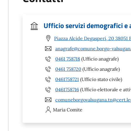
Ufficio servizi demografici e 
Piazza Alcide Degasperi, 20 38051 
anagrafe@comune.borgo-valsugana
0461 758718
(Ufficio anagrafe)
0461 758720
(Ufficio anagrafe)
0461758721
(Ufficio stato civile)
0461758716
(Ufficio elettorale e att
comuneborgovalsugana.tn@cert.leg
Maria
Comite