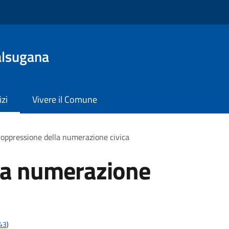
alsugana
izi
Vivere il Comune
oppressione della numerazione civica
la numerazione
t43
)