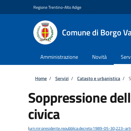
Salta al contenuto principale
Skip to footer content
Regione Trentino-Alto Adige
Comune di Borgo V
Amministrazione
Novità
Serv
Briciole di pane
Home
/
Servizi
/
Catasto e urbanistica
/
S
Soppressione del
civica
(
urn:nir:presidente.repubblica:decreto:1989-05-30;223~ar