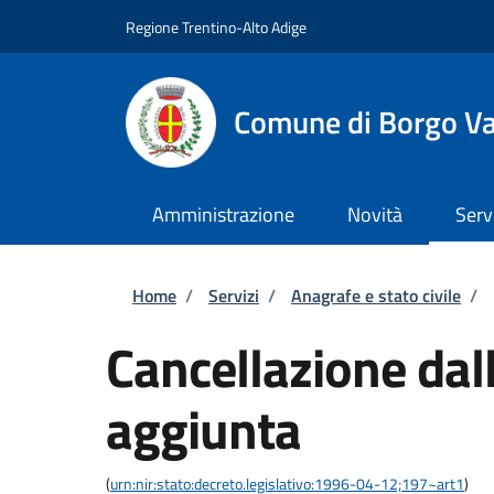
Salta al contenuto principale
Skip to footer content
Regione Trentino-Alto Adige
Comune di Borgo V
Amministrazione
Novità
Serv
Briciole di pane
Home
/
Servizi
/
Anagrafe e stato civile
/
Cancellazione dall
aggiunta
(
urn:nir:stato:decreto.legislativo:1996-04-12;197~art1
)