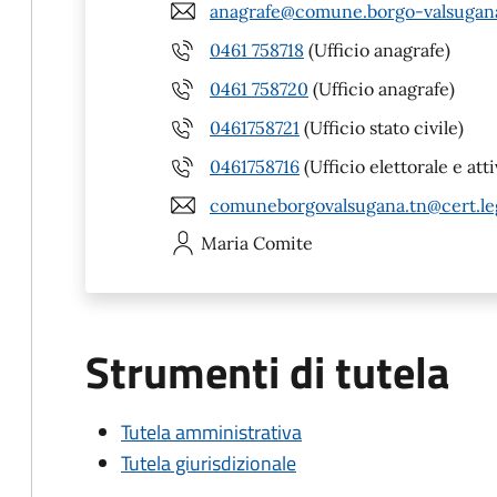
anagrafe@comune.borgo-valsugana
0461 758718
(Ufficio anagrafe)
0461 758720
(Ufficio anagrafe)
0461758721
(Ufficio stato civile)
0461758716
(Ufficio elettorale e att
comuneborgovalsugana.tn@cert.leg
Maria
Comite
Strumenti di tutela
Tutela amministrativa
Tutela giurisdizionale