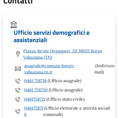
Contatti
Ufficio servizi demografici e
assistenziali
Piazza Alcide Degasperi, 20 38051 Borgo
Valsugana (TN)
anagrafe@comune.borgo-
(Indirizzo
valsugana.tn.it
mail)
0461 758718
(Ufficio anagrafe)
0461 758720
(Ufficio anagrafe)
0461758721
(Ufficio stato civile)
046175871
(Ufficio elettorale e attività sociali
6
comunali)