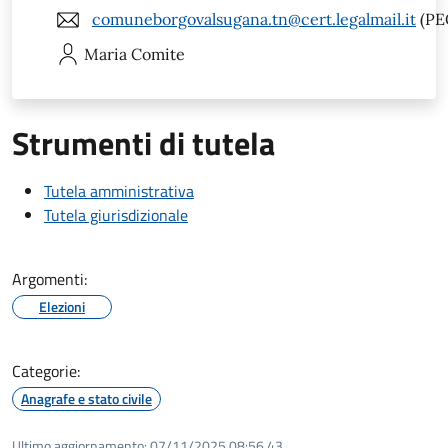
comuneborgovalsugana.tn@cert.legalmail.it
(PE
Maria
Comite
Strumenti di tutela
Tutela amministrativa
Tutela giurisdizionale
Argomenti:
Elezioni
Categorie:
Anagrafe e stato civile
Ultimo aggiornamento:
07/11/2025 08:56.43