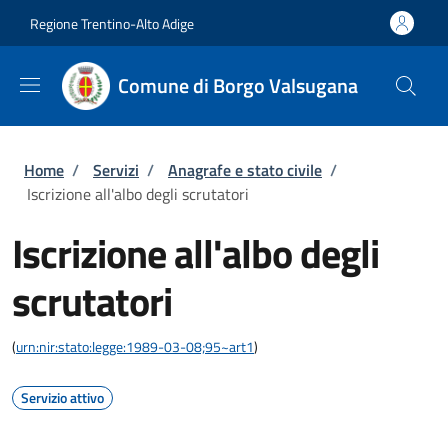
Salta al contenuto principale
Skip to footer content
Regione Trentino-Alto Adige
Comune di Borgo Valsugana
Briciole di pane
Home
/
Servizi
/
Anagrafe e stato civile
/
Iscrizione all'albo degli scrutatori
Iscrizione all'albo degli
scrutatori
(
urn:nir:stato:legge:1989-03-08;95~art1
)
Servizio attivo