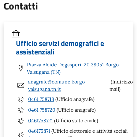
Contatti
Ufficio servizi demografici e
assistenziali
Piazza Alcide Degasperi, 20 38051 Borgo
Valsugana (TN)
anagrafe@comune.borgo-
(Indirizzo
valsugana.tn.it
mail)
0461 758718
(Ufficio anagrafe)
0461 758720
(Ufficio anagrafe)
0461758721
(Ufficio stato civile)
046175871
(Ufficio elettorale e attività sociali