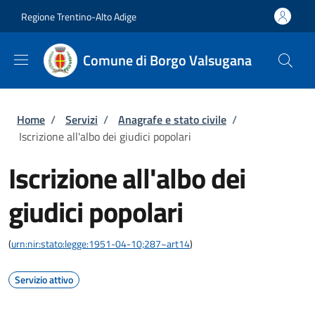
Salta al contenuto principale
Skip to footer content
Regione Trentino-Alto Adige
Comune di Borgo Valsugana
Briciole di pane
Home
/
Servizi
/
Anagrafe e stato civile
/
Iscrizione all'albo dei giudici popolari
Iscrizione all'albo dei
giudici popolari
(
urn:nir:stato:legge:1951-04-10;287~art14
)
Servizio attivo