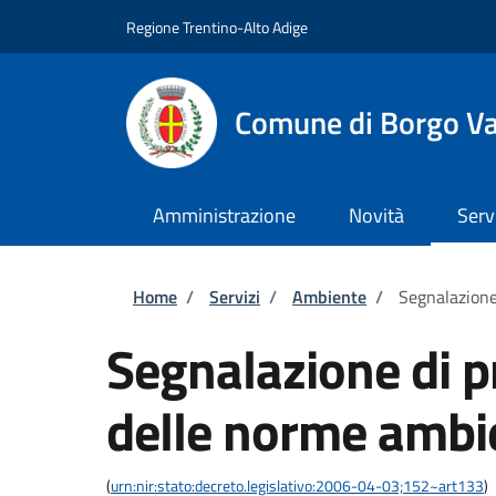
Salta al contenuto principale
Skip to footer content
Regione Trentino-Alto Adige
Comune di Borgo V
Amministrazione
Novità
Serv
Briciole di pane
Home
/
Servizi
/
Ambiente
/
Segnalazione
Segnalazione di p
delle norme ambi
(
urn:nir:stato:decreto.legislativo:2006-04-03;152~art133
)