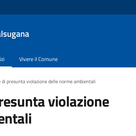
alsugana
izi
Vivere il Comune
 di presunta violazione delle norme ambientali
resunta violazione
entali