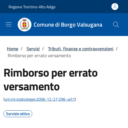
Salta al contenuto principale
Skip to footer content
Regione Trentino-Alto Adige
Comune di Borgo Valsugana
Briciole di pane
Home
/
Servizi
/
Tributi, finanze e contravvenzioni
/
Rimborso per errato versamento
Rimborso per errato
versamento
(
urn:nir:stato:legge:2006-12-27;296~art1
)
Servizio attivo