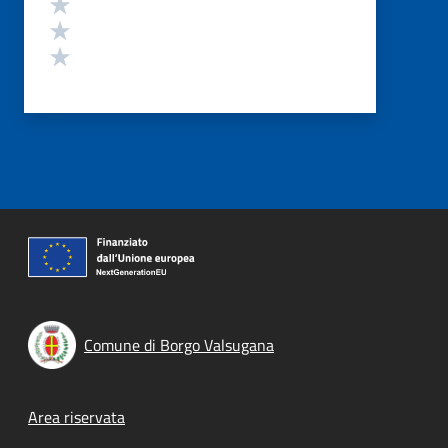
Valuta 3 stelle su 5
Valuta 2 stelle su 5
Valuta 1 stelle su 5
Comune di Borgo Valsugana
Footer menu
Area riservata