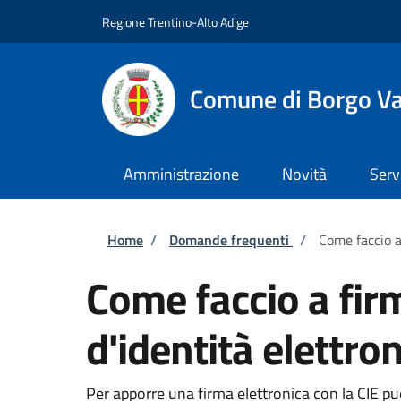
Salta al contenuto principale
Skip to footer content
Regione Trentino-Alto Adige
Comune di Borgo V
Amministrazione
Novità
Serv
Briciole di pane
Home
/
Domande frequenti
/
Come faccio a
Come faccio a fir
d'identità elettron
Per apporre una firma elettronica con la CIE puoi