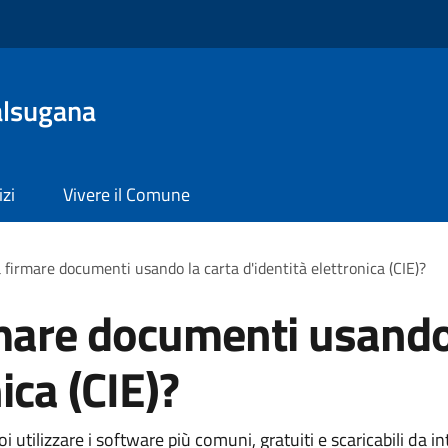
alsugana
izi
Vivere il Comune
 firmare documenti usando la carta d'identità elettronica (CIE)?
mare documenti usando
ica (CIE)?
 utilizzare i software più comuni, gratuiti e scaricabili da in