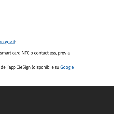
o.gov.it
:
 smart card NFC o contactless, previa
dell’app CieSign (disponibile su
Google