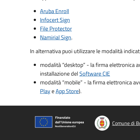
Aruba Enroll
Infocert Sign
File Protector
Namirial Sign
.
In alternativa puoi utilizzare le modalità indica
modalità “desktop” - la firma elettronica 
installazione del
Software CIE
modalità “mobile” - la firma elettronica a
Play
e
App Store
).
Comune di B