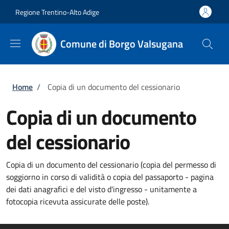
Salta al contenuto principale
Skip to footer content
Regione Trentino-Alto Adige
Comune di Borgo Valsugana
Briciole di pane
Home
/
Copia di un documento del cessionario
Copia di un documento
del cessionario
Copia di un documento del cessionario (copia del permesso di
soggiorno in corso di validità o copia del passaporto - pagina
dei dati anagrafici e del visto d'ingresso - unitamente a
fotocopia ricevuta assicurate delle poste).