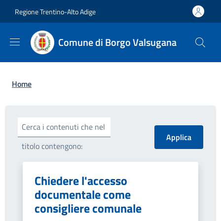
Salta al contenuto principale
Skip to footer content
Regione Trentino-Alto Adige
Comune di Borgo Valsugana
Briciole di pane
Home
Cerca i contenuti che nel
titolo contengono:
Chiedere l'accesso
documentale come
consigliere comunale