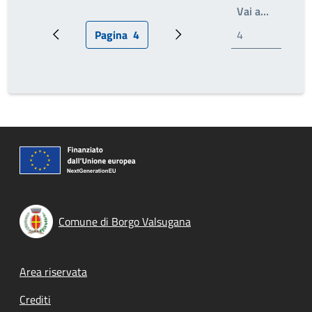
Write th
Vai a…
Pagina
4
Pagina precedente
Pagina attuale
Prossima pagina
Comune di Borgo Valsugana
Footer menu
Area riservata
Crediti