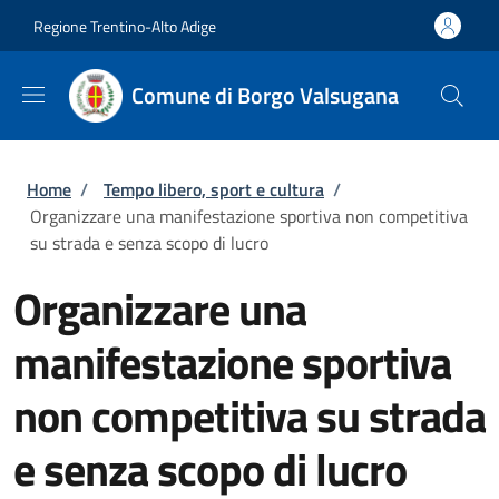
Salta al contenuto principale
Skip to footer content
Regione Trentino-Alto Adige
Comune di Borgo Valsugana
Briciole di pane
Home
/
Tempo libero, sport e cultura
/
Organizzare una manifestazione sportiva non competitiva
su strada e senza scopo di lucro
Organizzare una
manifestazione sportiva
non competitiva su strada
e senza scopo di lucro