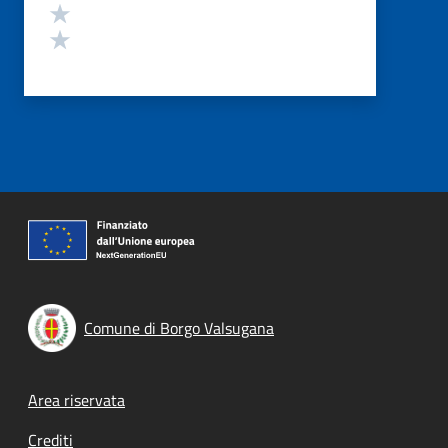
Valuta 2 stelle su 5
Valuta 1 stelle su 5
Comune di Borgo Valsugana
Footer menu
Area riservata
Crediti