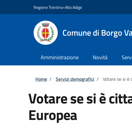
Salta al contenuto principale
Skip to footer content
Regione Trentino-Alto Adige
Comune di Borgo V
Amministrazione
Novità
Serv
Briciole di pane
Home
/
Servizi demografici
/
Votare se si è 
Votare se si è citt
Europea