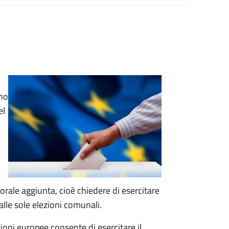
ono
el
ttorale aggiunta, cioè chiedere di esercitare
 alle sole elezioni comunali.
ezioni europee consente di esercitare il