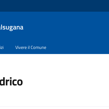
alsugana
izi
Vivere il Comune
drico