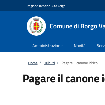
Salta al contenuto principale
Skip to footer content
Regione Trentino-Alto Adige
Comune di Borgo V
Amministrazione
Novità
Serv
Briciole di pane
Home
/
Tributi
/
Pagare il canone idrico
Pagare il canone i