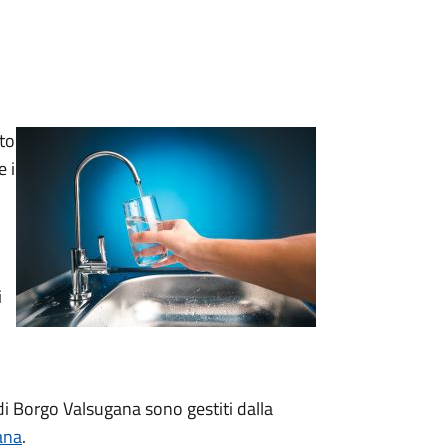
ato
e i
i
i Borgo Valsugana sono gestiti dalla
ana
.