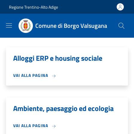
Salta al contenuto principale
Skip to footer content
Regione Trentino-Alto Adige
Comune di Borgo Valsugana
Alloggi ERP e housing sociale
VAI ALLA PAGINA
Ambiente, paesaggio ed ecologia
VAI ALLA PAGINA